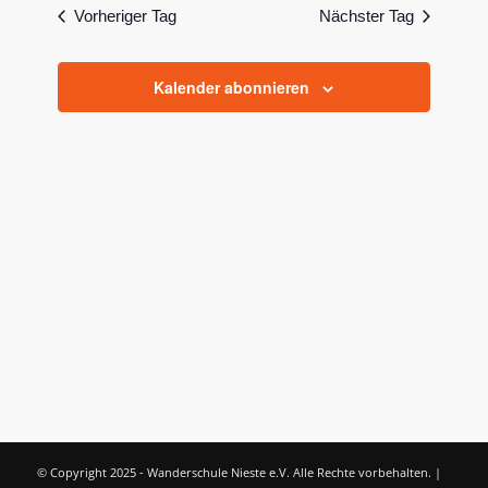
und
Vorheriger Tag
Nächster Tag
Ansichten
Navigatio
Kalender abonnieren
© Copyright 2025 - Wanderschule Nieste e.V. Alle Rechte vorbehalten. |