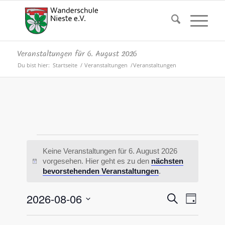
Veranstaltungen für 6. August 2026
Du bist hier:
Startseite
/
Veranstaltungen
/
Veranstaltungen
Veranstaltungen
Keine Veranstaltungen für 6. August 2026
für
vorgesehen. Hier geht es zu den
nächsten
Hinweis
bevorstehenden Veranstaltungen
.
6.
August
Veranstal
Veranst
2026-08-06
Suche
Tag
Ansicht
Suche
2026
Datum
Navigat
wählen.